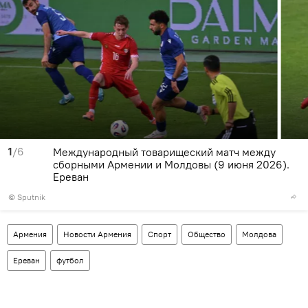
1
/6
Международный товарищеский матч между
сборными Армении и Молдовы (9 июня 2026).
Еревaн
© Sputnik
Армения
Новости Армения
Спорт
Общество
Молдова
Ереван
футбол