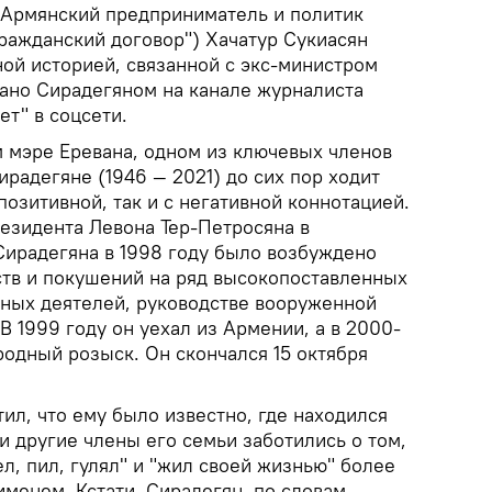
Армянский предприниматель и политик
Гражданский договор") Хачатур Сукиасян
ной историей, связанной с экс-министром
ано Сирадегяном на канале журналиста
ет" в соцсети.
 мэре Еревана, одном из ключевых членов
ирадегяне (1946 — 2021) до сих пор ходит
позитивной, так и с негативной коннотацией.
резидента Левона Тер-Петросяна в
Сирадегяна в 1998 году было возбуждено
ств и покушений на ряд высокопоставленных
нных деятелей, руководстве вооруженной
В 1999 году он уехал из Армении, а в 2000-
родный розыск. Он скончался 15 октября
ил, что ему было известно, где находился
 и другие члены его семьи заботились о том,
л, пил, гулял" и "жил своей жизнью" более
именем. Кстати, Сирадегян, по словам