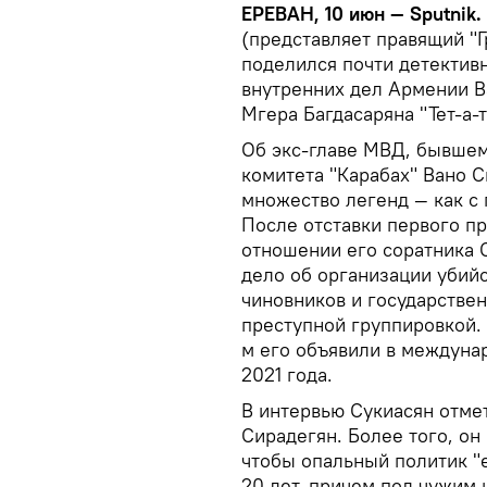
ЕРЕВАН, 10 июн — Sputnik.
(представляет правящий "
поделился почти детектив
внутренних дел Армении В
Мгера Багдасаряна "Тет-а-т
Об экс-главе МВД, бывшем
комитета "Карабах" Вано С
множество легенд — как с 
После отставки первого п
отношении его соратника 
дело об организации убий
чиновников и государстве
преступной группировкой. 
м его объявили в междуна
2021 года.
В интервью Сукиасян отмет
Сирадегян. Более того, он
чтобы опальный политик "е
20 лет, причем под чужим 