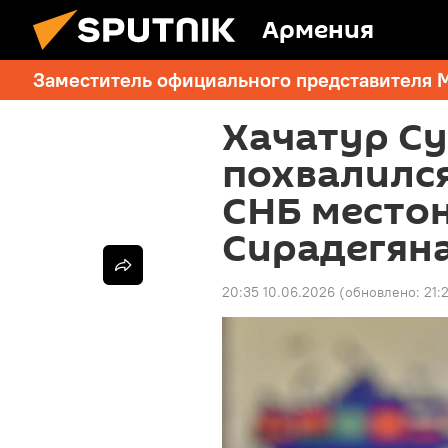
Армения
Заместитель официального представителя 
Хачатур С
похвалился
СНБ место
Сирадегян
20:35 10.06.2026
(обновлено:
21: