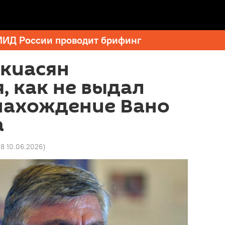
МИД России проводит брифинг
укиасян
, как не выдал
нахождение Вано
а
28 10.06.2026
)