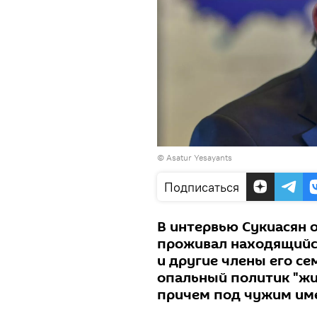
© Asatur Yesayants
Подписаться
В интервью Сукиасян о
проживал находящийся 
и другие члены его се
опальный политик "жил
причем под чужим им