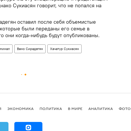
нако Сукиасян говорит, что не попался на
радегян оставил после себя объемистые
 которые были переданы его семье в
о они когда-нибудь будут опубликованы.
минал
Вано Сирадегян
Хачатур Сукиасян
Я
ЭКОНОМИКА
ПОЛИТИКА
В МИРЕ
АНАЛИТИКА
ФОТО