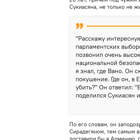
Сукиасяна, не только не ж
"Расскажу интересну
парламентских выборо
позвонил очень высо
национальной безопас
я знал, где Вано. Он 
покушение. Где он, в 
убить?" Он ответил: "
поделился Сукиасян и
По его словам, он заподоз
Сирадегяном, тем самым в
доставили бы в Армению, 