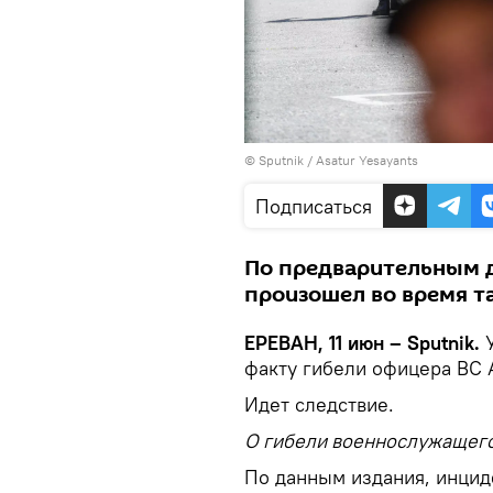
© Sputnik / Asatur Yesayants
Подписаться
По предварительным д
произошел во время т
ЕРЕВАН, 11 июн – Sputnik.
У
факту гибели офицера ВС 
Идет следствие.
О гибели военнослужащег
По данным издания, инцид