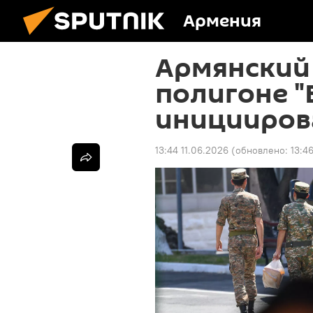
Армения
Армянский
полигоне "
иницииров
13:44 11.06.2026
(обновлено:
13:4