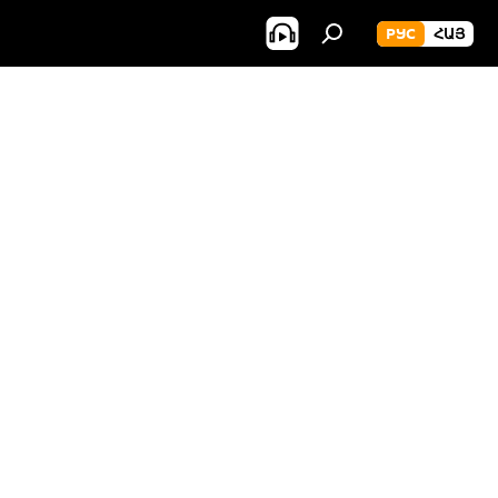
РУС
ՀԱՅ