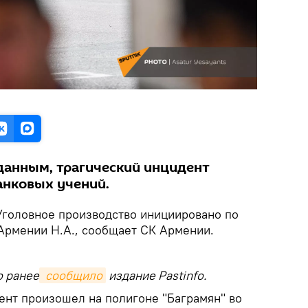
анным, трагический инцидент
анковых учений.
головное производство инициировано по
Армении Н.А., сообщает СК Армении.
о ранее
 сообщило
издание Pastinfo.
ент произошел на полигоне "Баграмян" во