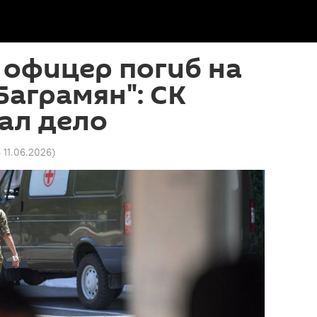
 офицер погиб на
Баграмян": СК
ал дело
6 11.06.2026
)