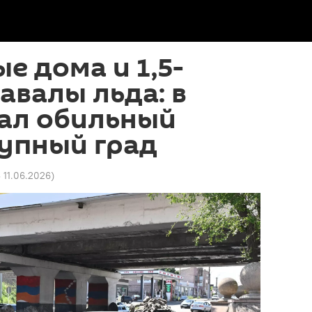
е дома и 1,5-
авалы льда: в
ал обильный
упный град
3 11.06.2026
)