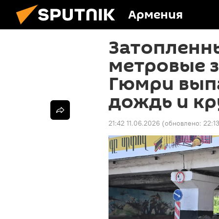
Армения
Затопленны
метровые з
Гюмри вып
дождь и кр
21:42 11.06.2026
(обновлено:
22:1