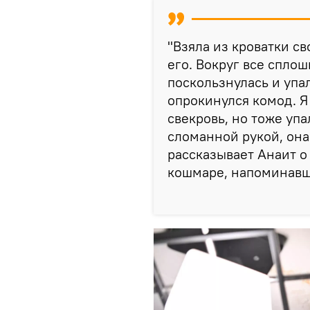
"Взяла из кроватки св
его. Вокруг все сплошь
поскользнулась и упал
опрокинулся комод. Я 
свекровь, но тоже упал
сломанной рукой, она
рассказывает Анаит 
кошмаре, напоминавш