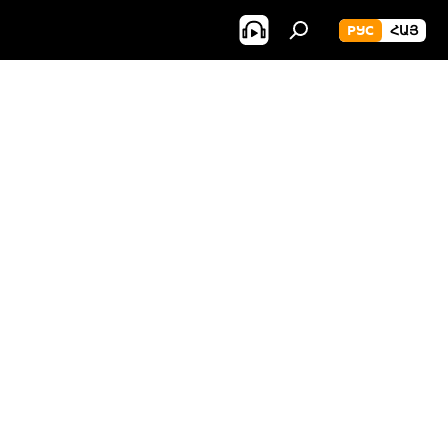
РУС
ՀԱՅ