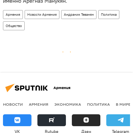
именно Арегназ Манукян.
Армения
Новости Армения
Андраник Теванян
Политика
Общество
Армения
НОВОСТИ
АРМЕНИЯ
ЭКОНОМИКА
ПОЛИТИКА
В МИРЕ
VK
Rutube
Дзен
Telegram