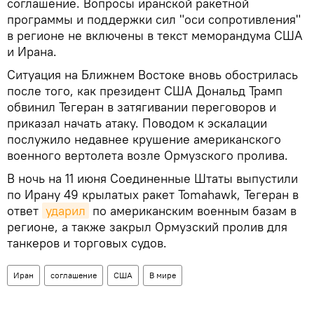
соглашение. Вопросы иранской ракетной
программы и поддержки сил "оси сопротивления"
в регионе не включены в текст меморандума США
и Ирана.
Ситуация на Ближнем Востоке вновь обострилась
после того, как президент США Дональд Трамп
обвинил Тегеран в затягивании переговоров и
приказал начать атаку. Поводом к эскалации
послужило недавнее крушение американского
военного вертолета возле Ормузского пролива.
В ночь на 11 июня Соединенные Штаты выпустили
по Ирану 49 крылатых ракет Tomahawk, Тегеран в
ответ
ударил
по американским военным базам в
регионе, а также закрыл Ормузский пролив для
танкеров и торговых судов.
Иран
соглашение
США
В мире