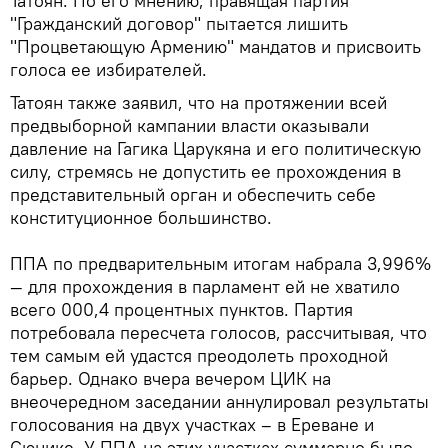
Татоян. По его мнению, правящая партия
"Гражданский договор" пытается лишить
"Процветающую Армению" мандатов и присвоить
голоса ее избирателей.
Татоян также заявил, что на протяжении всей
предвыборной кампании власти оказывали
давление на Гагика Царукяна и его политическую
силу, стремясь не допустить ее прохождения в
представительный орган и обеспечить себе
конституционное большинство.
ППА по предварительным итогам набрала 3,996%
— для прохождения в парламент ей не хватило
всего 000,4 процентных пунктов. Партия
потребовала пересчета голосов, рассчитывая, что
тем самым ей удастся преодолеть проходной
барьер. Однако вчера вечером ЦИК на
внеочередном заседании аннулировал результаты
голосования на двух участках – в Ереване и
Сюнике. У ППА на этих участках суммарно было