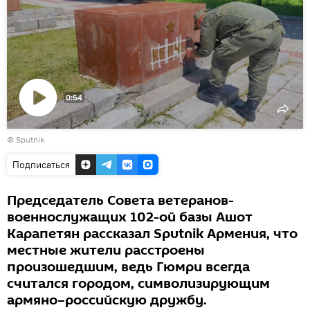
0:54
Воспроизвести
© Sputnik
видео
Подписаться
Председатель Совета ветеранов-
военнослужащих 102-ой базы Ашот
Карапетян рассказал Sputnik Армения, что
местные жители расстроены
произошедшим, ведь Гюмри всегда
считался городом, символизирующим
армяно–российскую дружбу.