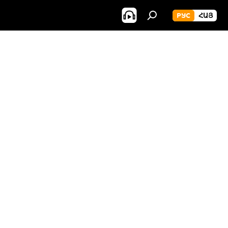
РУС
ՀԱՅ