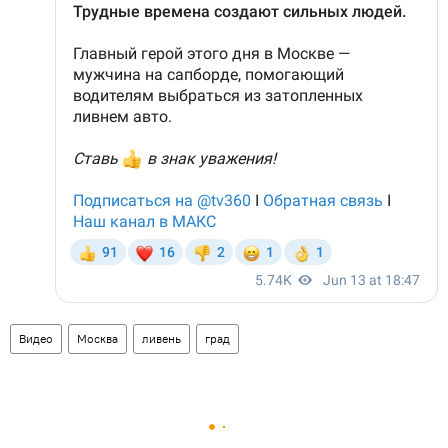
Видео
Москва
ливень
град