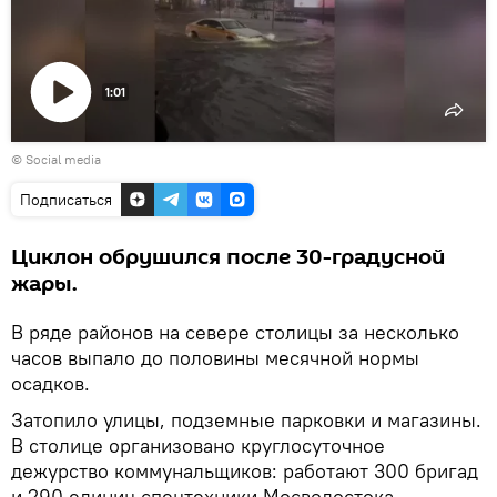
1:01
Воспроизвести
© Social media
видео
Подписаться
Циклон обрушился после 30-градусной
жары.
В ряде районов на севере столицы за несколько
часов выпало до половины месячной нормы
осадков.
Затопило улицы, подземные парковки и магазины.
В столице организовано круглосуточное
дежурство коммунальщиков: работают 300 бригад
и 290 единиц спецтехники Мосводостока.