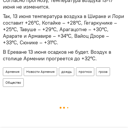
Согласно прогнозу, температура воздуха 13-17
июня не изменится.
Так, 13 июня температура воздуха в Шираке и Лори
составит +26°С, Котайке – +28°С, Гегаркунике –
+25°С, Тавуше – +29°С, Арагацотне – +30°С,
Арарате и Армавире – +34°С, Вайоц Дзоре –
+33°С, Сюнике – +31°С.
В Ереване 13 июня осадков не будет. Воздух в
столице Армении прогреется до +32°С.
Армения
Новости Армения
дождь
прогноз
гроза
Общество