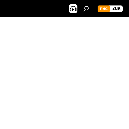
РУС
ՀԱՅ