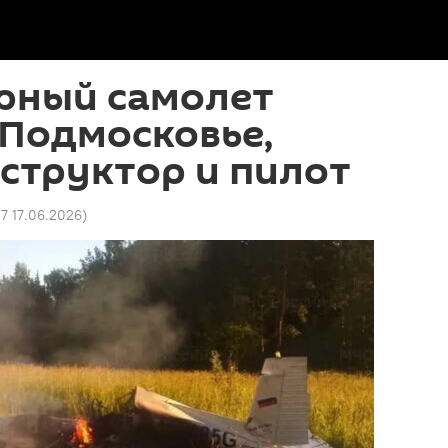
рный самолет
 Подмосковье,
структор и пилот
27 17.06.2026
)