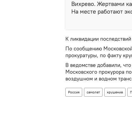
Вихрево. Жертвами ка
На месте работают эк
К ликвидации последствий 
По сообщению Московской
прокуратуры, по факту кр
В ведомстве добавили, чт
Московского прокурора по
воздушном и водном транс
Россия
самолет
крушение
П