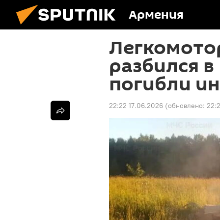
Армения
Легкомото
разбился в
погибли ин
22:22 17.06.2026
(обновлено:
22: