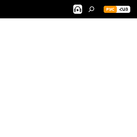
РУС
ՀԱՅ