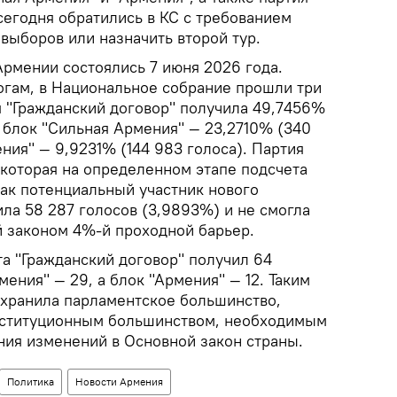
егодня обратились в КС с требованием
выборов или назначить второй тур.
рмении состоялись 7 июня 2026 года.
гам, в Национальное собрание прошли три
я "Гражданский договор" получила 49,7456%
, блок "Сильная Армения" — 23,2710% (340
ения" — 9,9231% (144 983 голоса). Партия
которая на определенном этапе подсчета
как потенциальный участник нового
ила 58 287 голосов (3,9893%) и не смогла
 законом 4%-й проходной барьер.
а "Гражданский договор" получил 64
мения" — 29, а блок "Армения" — 12. Таким
охранила парламентское большинство,
онституционным большинством, необходимым
ния изменений в Основной закон страны.
Политика
Новости Армения