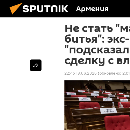
Армения
Не стать "
битья": эк
"подсказал
сделку с в
22:45 19.06.2026
(обновлено:
23: