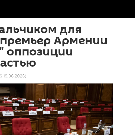
мальчиком для
с-премьер Армении
" оппозиции
ластью
16 19.06.2026
)