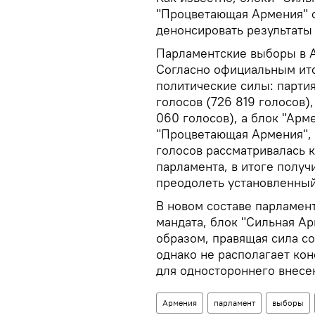
"Процветающая Армения" с
денонсировать результаты 
Парламентские выборы в А
Согласно официальным ито
политические силы: парти
голосов (726 819 голосов)
060 голосов), а блок "Арм
"Процветающая Армения", 
голосов рассматривалась 
парламента, в итоге получ
преодолеть установленный
В новом составе парламент
мандата, блок "Сильная Ар
образом, правящая сила с
однако не располагает к
для одностороннего внесе
Армения
парламент
выборы