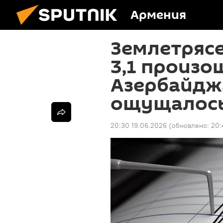
Армения
Землетряс
3,1 произо
Азербайдж
ощущалось
20:30 19.06.2026
(обновлено:
20: