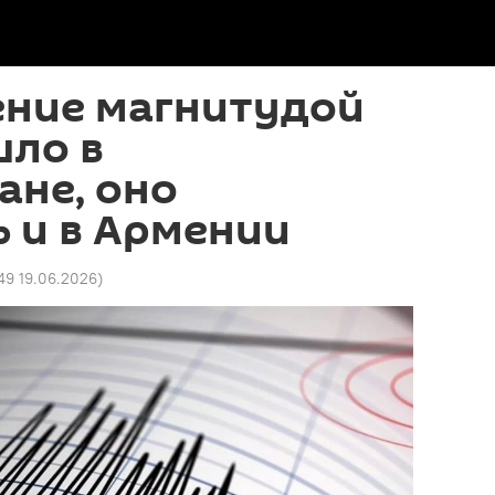
ение магнитудой
шло в
ане, оно
 и в Армении
49 19.06.2026
)