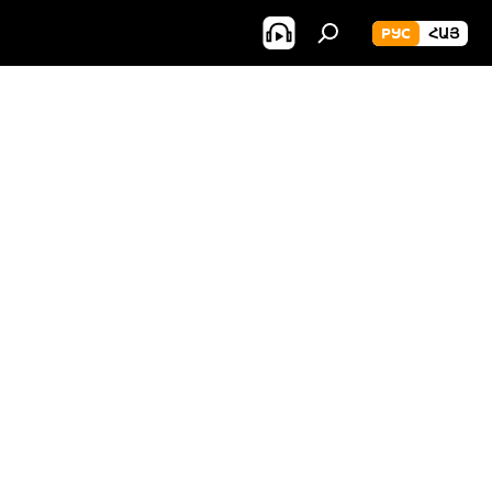
РУС
ՀԱՅ