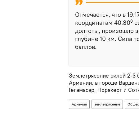
Отмечается, что в 19:
координатам 40.30⁰ с
долготы, произошло з
глубине 10 км. Сила т
баллов.
Землетрясение силой 2-3 
Армении, в городе Варден
Гегамасар, Норакерт и Сот
Армения
землетрясение
Общес