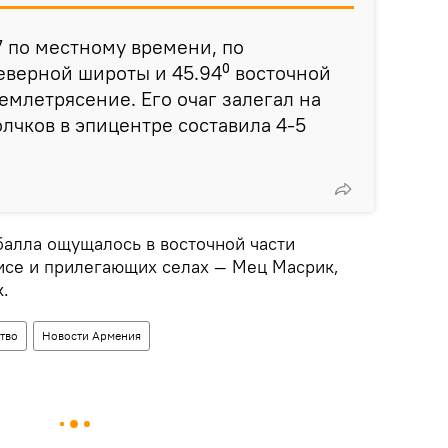
17 по местному времени, по
еверной широты и 45․94⁰ восточной
емлетрясение. Его очаг залегал на
олчков в эпицентре составила 4-5
балла ощущалось в восточной части
исе и прилегающих селах — Мец Масрик,
к.
тво
Новости Армения