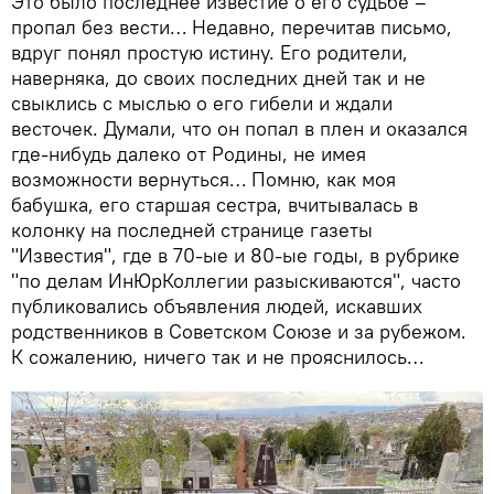
Это было последнее известие о его судьбе –
пропал без вести… Недавно, перечитав письмо,
вдруг понял простую истину. Его родители,
наверняка, до своих последних дней так и не
свыклись с мыслью о его гибели и ждали
весточек. Думали, что он попал в плен и оказался
где-нибудь далеко от Родины, не имея
возможности вернуться… Помню, как моя
бабушка, его старшая сестра, вчитывалась в
колонку на последней странице газеты
"Известия", где в 70-ые и 80-ые годы, в рубрике
"по делам ИнЮрКоллегии разыскиваются", часто
публиковались объявления людей, искавших
родственников в Советском Союзе и за рубежом.
К сожалению, ничего так и не прояснилось…