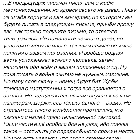
…В предыдущих письмах писал вам о моём
местонахождении, но адреса своего не давал. Пишу
из штаба корпуса и дам вам адрес, по которому вы
будете писать в следующем письме, причём прошу
вас, как только получите письмо, то ответьте
телеграммой. Не пожалейте немного денег, но
успокоите меня немного, так как я сейчас не имею
понятия о вашем положении. И вообще родная
весть успокаивает всякого человека, затем
напишите обо всём о вашем положении и т.д. Ну
пока писать о войне считаю не нужным, излишне.
Но пару слов скажу – немец будет бит. Ждём
приказа о наступлении и тогда всё сравняется с
землёй. Не поддавайтесь всяким слухам и всяким
паникёрам. Держитесь только одного — радио. Не
страшитесь такого углубления противника, что
связано с нашей правительственной тактикой.
Наши части ещё особого боя не дают, ибо приказ
таков – отступить до определённого срока и места.
Но уже есть надежда, что скоро двинем своим