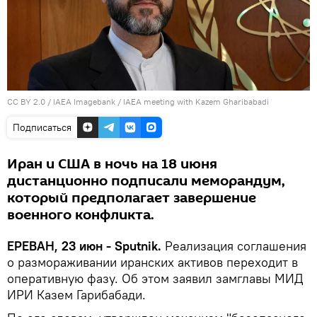
CC BY 2.0
/ IAEA Imagebank /
IAEA meeting with Kazem Gharibabadi
Подписаться
Иран и США в ночь на 18 июня
дистанционно подписали меморандум,
который предполагает завершение
военного конфликта.
ЕРЕВАН, 23 июн - Sputnik.
Реализация соглашения
о размораживании иранских активов переходит в
оперативную фазу. Об этом заявил замглавы МИД
ИРИ Казем Гарибабади.