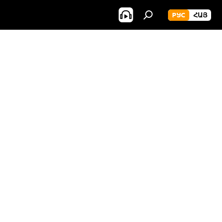
РУС
ՀԱՅ