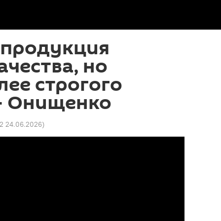
 продукция
ачества, но
лее строгого
— Онищенко
52 24.06.2026
)