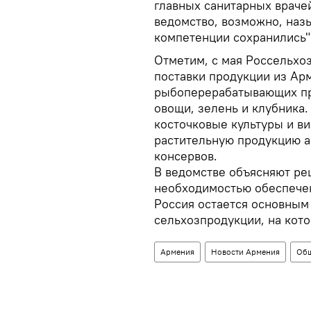
главных санитарных врачей
ведомство, возможно, наз
компетенции сохранились"
Отметим, с мая Россельхо
поставки продукции из Ар
рыбоперерабатывающих пре
овощи, зелень и клубника.
косточковые культуры и ви
растительную продукцию а
консервов.
В ведомстве объясняют р
необходимостью обеспечен
Россия остается основным
сельхозпродукции, на кот
Армения
Новости Армения
Общ