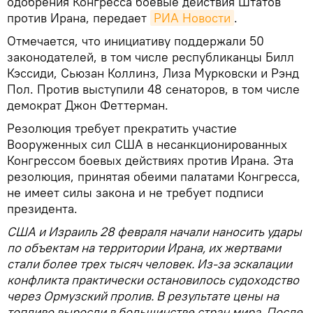
одобрения Конгресса боевые действия Штатов
против Ирана, передает
РИА Новости
.
Отмечается, что инициативу поддержали 50
законодателей, в том числе республиканцы Билл
Кэссиди, Сьюзан Коллинз, Лиза Мурковски и Рэнд
Пол. Против выступили 48 сенаторов, в том числе
демократ Джон Феттерман.
Резолюция требует прекратить участие
Вооруженных сил США в несанкционированных
Конгрессом боевых действиях против Ирана. Эта
резолюция, принятая обеими палатами Конгресса,
не имеет силы закона и не требует подписи
президента.
США и Израиль 28 февраля начали наносить удары
по объектам на территории Ирана, их жертвами
стали более трех тысяч человек. Из-за эскалации
конфликта практически остановилось судоходство
через Ормузский пролив. В результате цены на
топливо выросли в большинстве стран мира. После