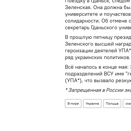
Поездку в Гданьск, следом
Зеленская. Она должна был
университете и поучаство
солидарности. Об отмене с
секретарь Гданьского уни
В прошлую пятницу прези
Зеленского высшей наград
героизации деятелей УПА*.
ряд украинских политиков.
Всё началось в конце мая:
подразделений ВСУ имя "г
(УПА*), что вызвало резк
* Запрещенная в России эк
В мире
Украина
Польша
ск