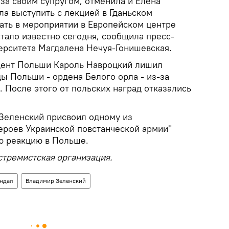
 за своим супругом, отменила и Елена
а выступить с лекцией в Гданьском
вать в мероприятии в Европейском центре
тало известно сегодня, сообщила пресс-
верситета Магдалена Нечуя-Гонишевская.
дент Польши Кароль Навроцкий лишил
ы Польши - ордена Белого орла - из-за
 После этого от польских наград отказались
 Зеленский присвоил одному из
ероев Украинской повстанческой армии"
ую реакцию в Польше.
стремистская организация.
андал
Владимир Зеленский