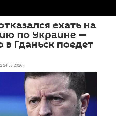
отказался ехать на
ию по Украине —
о в Гданьск поедет
02 24.06.2026
)