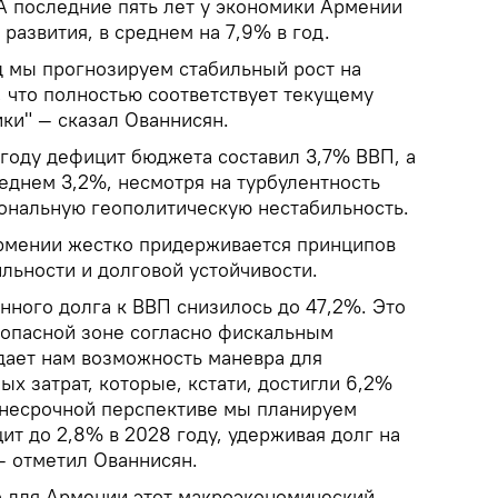
А последние пять лет у экономики Армении
азвития, в среднем на 7,9% в год.
 мы прогнозируем стабильный рост на
, что полностью соответствует текущему
ки" — сказал Ованнисян.
 году дефицит бюджета составил 3,7% ВВП, а
реднем 3,2%, несмотря на турбулентность
ональную геополитическую нестабильность.
рмении жестко придерживается принципов
льности и долговой устойчивости.
нного долга к ВВП снизилось до 47,2%. Это
зопасной зоне согласно фискальным
дает нам возможность маневра для
х затрат, которые, кстати, достигли 6,2%
еднесрочной перспективе мы планируем
т до 2,8% в 2028 году, удерживая долг на
— отметил Ованнисян.
то для Армении этот макроэкономический