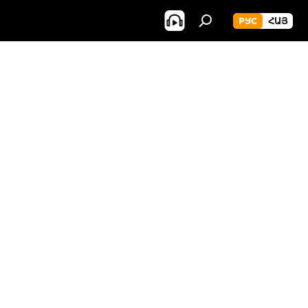
РУС
ՀԱՅ