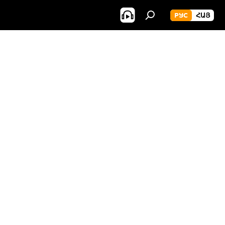
РУС
ՀԱՅ