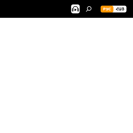
РУС
ՀԱՅ