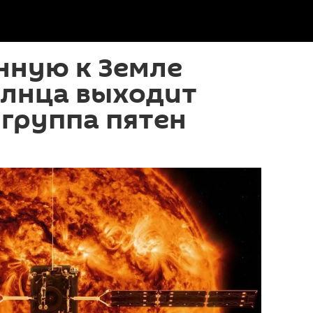
нную к Земле
олнца выходит
 группа пятен