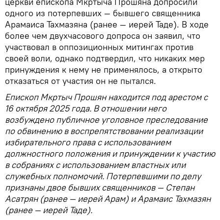
церкви епископа Мкртыча Прошяна допросили
одного из потерпевших — бывшего священника
Арамаиса Тахмазяна (ранее — иерей Таде). В ходе
более чем двухчасового допроса он заявил, что
участвовал в оппозиционных митингах против
своей воли, однако подтвердил, что никаких мер
принуждения к нему не применялось, а открыто
отказаться от участия он не пытался.
Епископ Мкртыч Прошян находится под арестом с
16 октября 2025 года. В отношении него
возбуждено публичное уголовное преследование
по обвинению в воспрепятствовании реализации
избирательного права с использованием
должностного положения и принуждении к участию
в собраниях с использованием властных или
служебных полномочий. Потерпевшими по делу
признаны двое бывших священников — Степан
Асатрян (ранее — иерей Арам) и Арамаис Тахмазян
(ранее — иерей Таде).