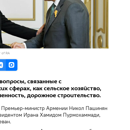
r of RA
вопросы, связанные с
их сферах, как сельское хозяйство,
нность, дорожное строительство.
Премьер-министр Армении Никол Пашинян
езидентом Ирана Хамидом Пурмохаммади,
еван.