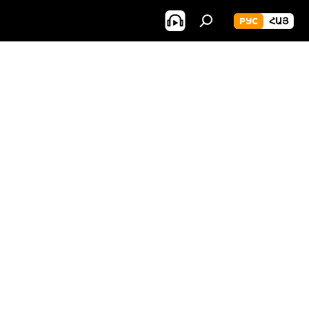
РУС
ՀԱՅ