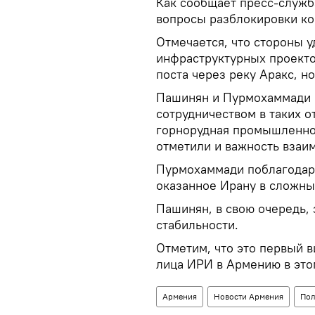
Как сообщает пресс-служб
вопросы разблокировки ко
Отмечается, что стороны 
инфраструктурных проекто
поста через реку Аракс, н
Пашинян и Пурмохаммади 
сотрудничеством в таких о
горнорудная промышленнос
отметили и важность взаи
Пурмохаммади поблагодари
оказанное Ирану в сложны
Пашинян, в свою очередь, 
стабильности.
Отметим, что это первый 
лица ИРИ в Армению в это
Армения
Новости Армения
Пол