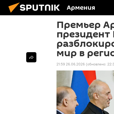
Армения
Премьер Ар
президент
разблокир
мир в реги
21:59 26.06.2026
(обновлено:
22: