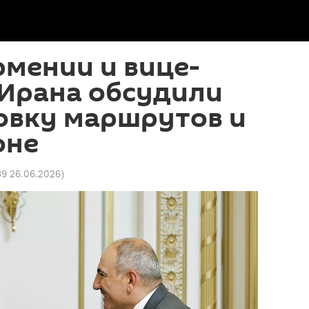
мении и вице-
 Ирана обсудили
овку маршрутов и
оне
39 26.06.2026
)