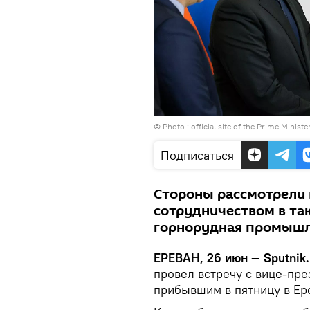
© Photo :
official site of the Prime Ministe
Подписаться
Стороны рассмотрели 
сотрудничеством в так
горнорудная промышле
ЕРЕВАН, 26 июн — Sputnik.
провел встречу с вице-пр
прибывшим в пятницу в Ер