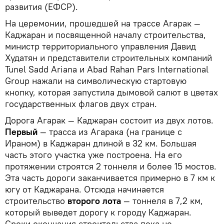
развития (ЕФСР).
На церемонии, прошедшей на трассе Агарак —
Каджаран и посвященной началу строительства,
министр территориального управления Давид
Худатян и представители строительных компаний
Tunel Sadd Ariana и Abad Rahan Pars International
Group нажали на символическую стартовую
кнопку, которая запустила дымовой салют в цветах
государственных флагов двух стран.
Дорога Агарак — Каджаран состоит из двух лотов.
Первый
— трасса из Агарака (на границе с
Ираном) в Каджаран длиной в 32 км. Большая
часть этого участка уже построена. На его
протяжении строятся 2 тоннеля и более 15 мостов.
Эта часть дороги заканчивается примерно в 7 км к
югу от Каджарана. Отсюда начинается
строительство
второго лота
— тоннеля в 7,2 км,
который выведет дорогу к городу Каджаран.
Сроки окончания строительства пока не