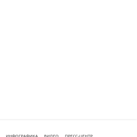
ИНФОГРАФИКА
ВИДЕО
ПРЕСС-ЦЕНТР