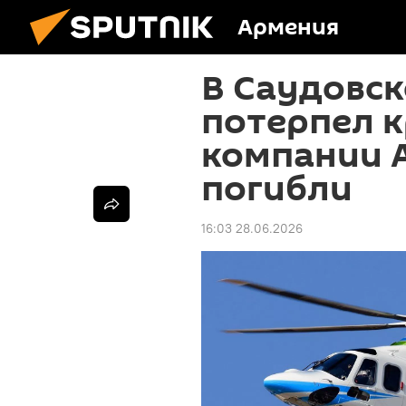
Армения
В Саудовск
потерпел 
компании А
погибли
16:03 28.06.2026