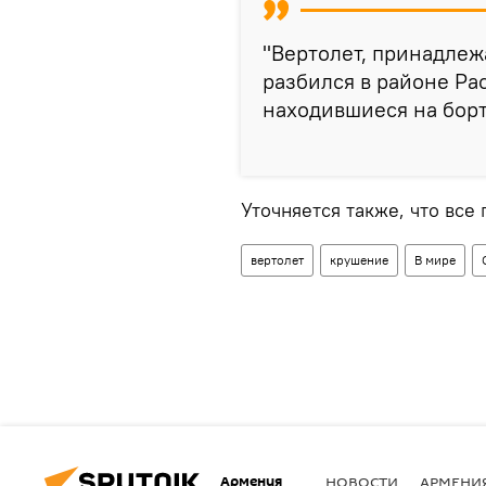
"Вертолет, принадле
разбился в районе Рас
находившиеся на борт
Уточняется также, что вс
вертолет
крушение
В мире
Армения
НОВОСТИ
АРМЕНИ