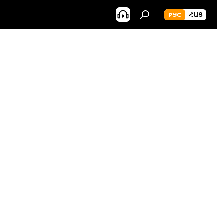
РУС
ՀԱՅ