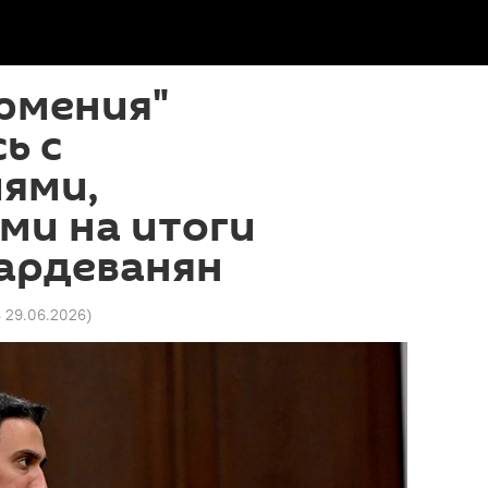
рмения"
ь с
ями,
ми на итоги
Вардеванян
8 29.06.2026
)