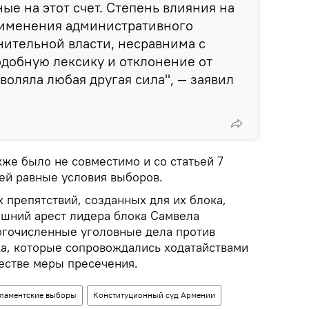
ые на этот счет. Степень влияния на
рименения административного
нительной власти, несравнима с
одобную лексику и отклонение от
воляла любая другая сила", — заявил
акже было не совместимо и со статьей 7
ей равные условия выборов.
 препятствий, созданных для их блока,
ашний арест лидера блока Самвела
ногочисленные уголовные дела против
ка, которые сопровождались ходатайствами
честве меры пресечения.
ламентские выборы
Конституционный суд Армении