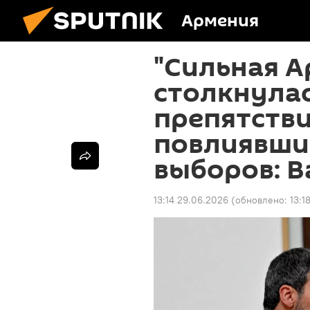
Армения
"Сильная А
столкнулас
препятстви
повлиявши
выборов: 
13:14 29.06.2026
(обновлено:
13:1