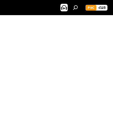
РУС
ՀԱՅ