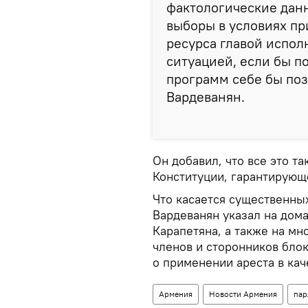
фактологические данн
выборы в условиях п
ресурса главой испол
ситуацией, если бы п
программ себе бы поз
Вардеванян.
Он добавил, что все это т
Конституции, гарантирующ
Что касается существенных
Вардеванян указал на дом
Карапетяна, а также на м
членов и сторонников бло
о применении ареста в ка
Армения
Новости Армения
пар