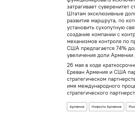
затрагивает суверенитет с
Штатам эксклюзивные долг
развитие маршрута, по ко
установить сухопутную св
создание компании с конт
механизмов контроля по п
США предлагается 74% до
увеличения доли Армении 
26 мая в ходе краткосроч
Ереван Армения и США па
стратегическом партнерств
имя международного процв
стратегического партнерст
Армения
Новости Армения
Мих