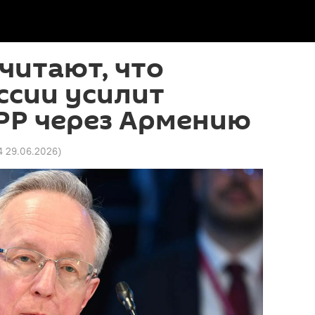
читают, что
ссии усилит
PP через Армению
4 29.06.2026
)