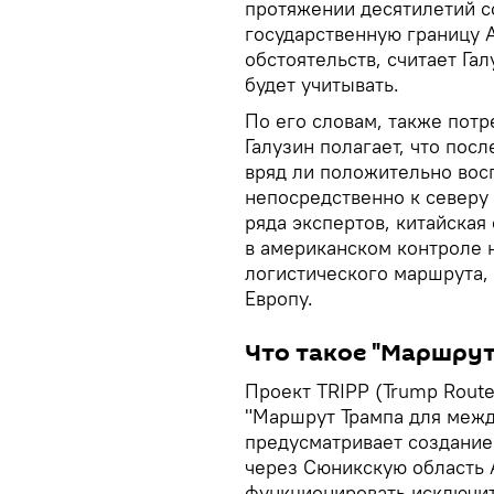
протяжении десятилетий с
государственную границу А
обстоятельств, считает Га
будет учитывать.
По его словам, также потр
Галузин полагает, что пос
вряд ли положительно во
непосредственно к северу 
ряда экспертов, китайская
в американском контроле 
логистического маршрута,
Европу.
Что такое "Маршрут
Проект TRIPP (Trump Route 
"Маршрут Трампа для межд
предусматривает создание
через Сюникскую область 
функционировать исключит