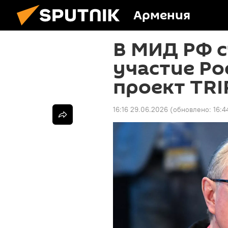
Армения
В МИД РФ с
участие Ро
проект TRI
16:16 29.06.2026
(обновлено:
16:4