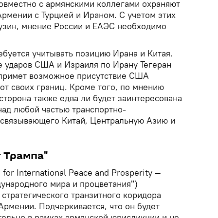
овместно с армянскими коллегами охраняют
рмении с Турцией и Ираном. С учетом этих
лузин, мнение России и ЕАЭС необходимо
ебуется учитывать позицию Ирана и Китая.
ле ударов США и Израиля по Ирану Тегеран
спримет возможное присутствие США
от своих границ. Кроме того, по мнению
 сторона также едва ли будет заинтересована
над любой частью транспортно-
 связывающего Китай, Центральную Азию и
 Трампа"
for International Peace and Prosperity —
ународного мира и процветания")
 стратегического транзитного коридора
Армении. Подчеркивается, что он будет
ельно в рамках армянской юрисдикции и не