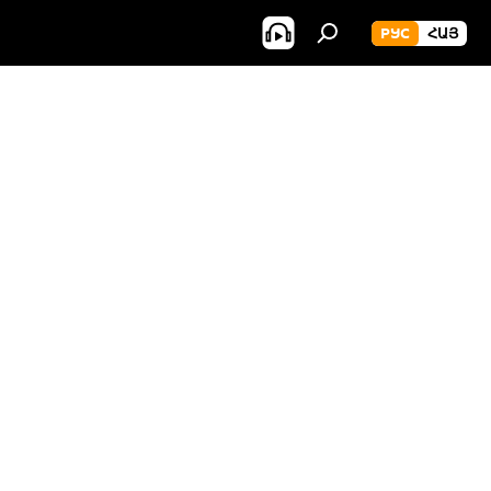
РУС
ՀԱՅ