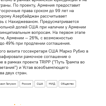
траны. По проекту, Армения предоставит
осрочные права сроком до 99 лет на
торому Азербайджан рассчитывает
язь с Нахиджеваном. Предусматривается
рольной долей США при наличии у Армении
ринципиальным вопросам. На первом этапе
ли, Армении — 26%, с возможностью
до 49% при продлении соглашения.
ного визита госсекретаря США Марко Рубио в
рафировали рамочное соглашение о
е в рамках проекта TRIPP ("Путь Трампа во
етания") и Устав всеобъемлющего
ва двух стран.
аил Галузин
Россия
США
МИД
Общество