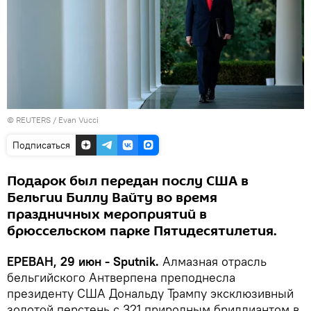
© REUTERS / Evan Vucci
Подписаться
Подарок был передан послу США в
Бельгии Биллу Вайту во время
праздничных мероприятий в
брюссельском парке Пятидесятилетия.
ЕРЕВАН, 29 июн - Sputnik.
Алмазная отрасль
бельгийского Антверпена преподнесла
президенту США Дональду Трампу эксклюзивный
золотой перстень с 321 природным бриллиантом в