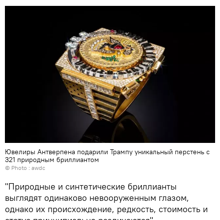
Ювелиры Антверпена подарили Трампу уникальный перстень с
321 природным бриллиантом
© Photo :
awdc
"Природные и синтетические бриллианты
выглядят одинаково невооруженным глазом,
однако их происхождение, редкость, стоимость и