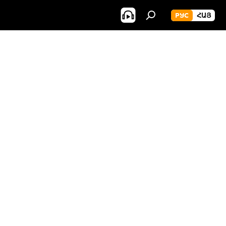
РУС
ՀԱՅ