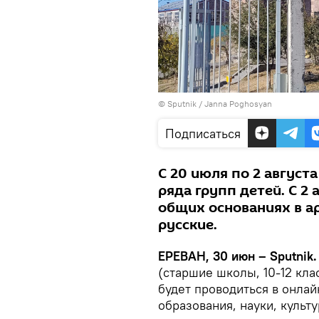
© Sputnik / Janna Poghosyan
Подписаться
С 20 июля по 2 август
ряда групп детей. С 2 
общих основаниях в арм
русские.
ЕРЕВАН, 30 июн – Sputnik.
(старшие школы, 10-12 кл
будет проводиться в онла
образования, науки, культу