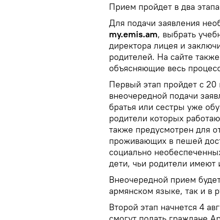
Прием пройдет в два этапа
Для подачи заявления нео
my.emis.am
, выбрать учеб
директора лицея и заключи
родителей. На сайте такж
объясняющие весь процесс
Первый этап пройдет с 20 
внеочередной подачи заявл
братья или сестры уже обу
родители которых работаю
также предусмотрен для о
проживающих в пешей досту
социально необеспеченных
дети, чьи родители имеют 
Внеочередной прием будет
армянском языке, так и в 
Второй этап начнется 4 ав
смогут подать граждане А