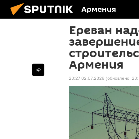
Армения
Ереван над
завершение
строительс
Армения
20:27 02.07.2026
(обновлено:
20: