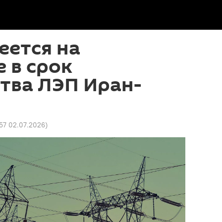
еется на
 в срок
тва ЛЭП Иран-
57 02.07.2026
)