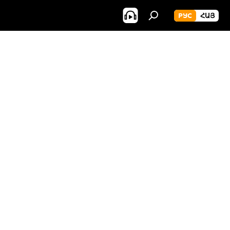
РУС
ՀԱՅ