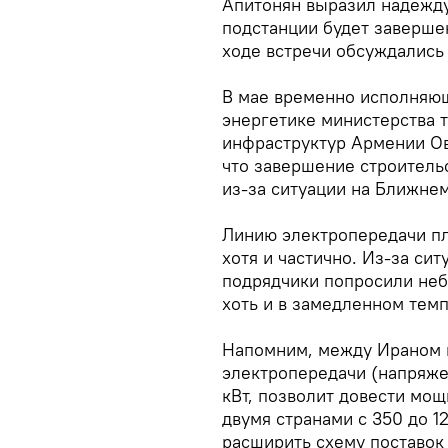
Апитонян выразил надежду
подстанции будет завершен
ходе встречи обсуждались
В мае временно исполняющ
энергетике министерства 
инфраструктур Армении О
что завершение строител
из-за ситуации на Ближнем
Линию электропередачи пл
хотя и частично. Из-за си
подрядчики попросили неб
хоть и в замедленном тем
Напомним, между Ираном 
электропередачи (напряжен
кВт, позволит довести мо
двумя странами с 350 до 12
расширить схему поставок 