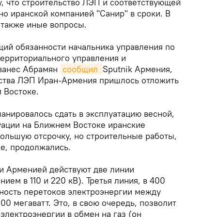
, что строительство ЛЭП и соответствующей
о иранской компанией "Санир" в сроки. В
 также иные вопросы.
ий обязанности начальника управления по
территориального управления и
ванес Абрамян
сообщил 
Sputnik Армения,
ьства ЛЭП Иран-Армения пришлось отложить
 Востоке.
анировалось сдать в эксплуатацию весной,
туации на Ближнем Востоке иранские
ольшую отсрочку, но строительные работы,
пе, продолжались.
и Арменией действуют две линии
ием в 110 и 220 кВ). Третья линия, в 400
щность перетоков электроэнергии между
00 мегаватт. Это, в свою очередь, позволит
электроэнергии в обмен на газ (он