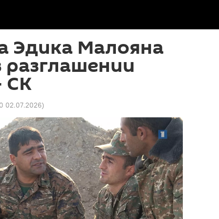
а Эдика Малояна
в разглашении
 СК
50 02.07.2026
)