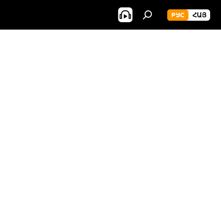
РУС
ՀԱՅ