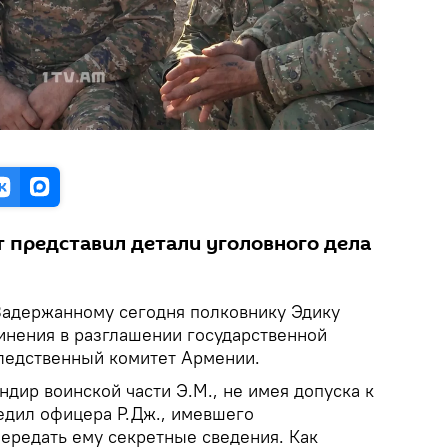
 представил детали уголовного дела
Задержанному сегодня полковнику Эдику
нения в разглашении государственной
ледственный комитет Армении.
ндир воинской части Э.М., не имея допуска к
бедил офицера Р.Дж., имевшего
передать ему секретные сведения. Как