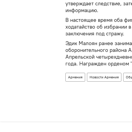
утверждает следствие, за
информацию.
В настоящее время оба фи
ходатайство об избрании 
заключения под стражу.
Эдик Малоян ранее занима
оборонительного района А
Апрельской четырехдневно
года. Награжден орденом "
Армения
Новости Армения
Общ