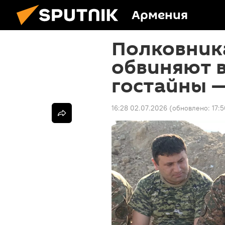
Армения
Полковник
обвиняют 
гостайны —
16:28 02.07.2026
(обновлено:
17: