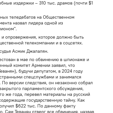
ебные издержки – 310 тыс. драмов (почти $1
рных теледебатов на Общественном
мента назвал лидера одной из
пионом".
й и опровержения, которое должно быть
щественной телекомпании и в соцсетях.
 судья Асмик Джалалян.
естован в мае по обвинению в шпионаже и
енный комитет Армении заявил, что
еванян), будучи депутатом, в 2024 году
остранными спецслужбами и занимался
 По версии следствия, он незаконно собрал
закрытого парламентского обсуждения,
го же года, перевел материалы на русский
 содержащие государственную тайну. Как
получил $622 тыс. По данному факту
. Сам Теванян отверг все обвинения, назвав