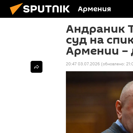
Армения
Андраник Т
суд на спи
Армении –
20:47 03.07.2026
(обновлено:
21: