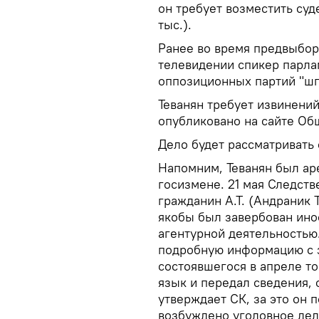
он требует возместить суд
тыс.).
Ранее во время предвыбо
телевидении спикер парла
оппозиционных партий "ш
Теванян требует извинени
опубликовано на сайте Об
Дело будет рассматривать
Напомним, Теванян был ар
госизмене. 21 мая Следств
гражданин А.Т. (Андраник Т
якобы был завербован ин
агентурной деятельностью.
подробную информацию с 
состоявшегося в апреле то
язык и передал сведения,
утверждает СК, за это он 
возбуждено уголовное дело