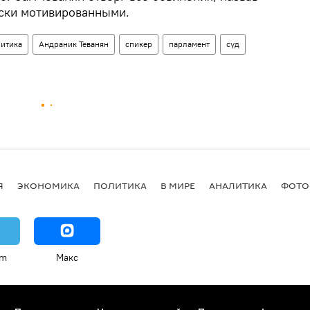
ски мотивированными.
итика
Андраник Теванян
спикер
парламент
суд
Я
ЭКОНОМИКА
ПОЛИТИКА
В МИРЕ
АНАЛИТИКА
ФОТО
am
Макс