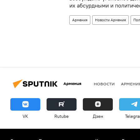
их абсурдными и политиче
Армения
Новости Армения
Пол
Армения
НОВОСТИ
АРМЕНИ
VK
Rutube
Дзен
Telegr