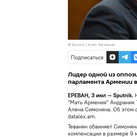
© Sputnik / Aram Nersesyan
Подписаться
Лидер одной из оппоз
парламента Армении в
ЕРЕВАН, 3 июл — Sputnik.
"Мать Армения" Андраник Т
Алена Симоняна. Об этом 
datalex.am.
Теванян обвиняет Симоняна
компенсации в размере 9 м