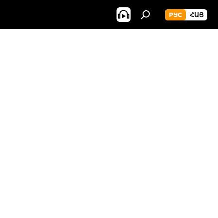
РУС
ՀԱՅ