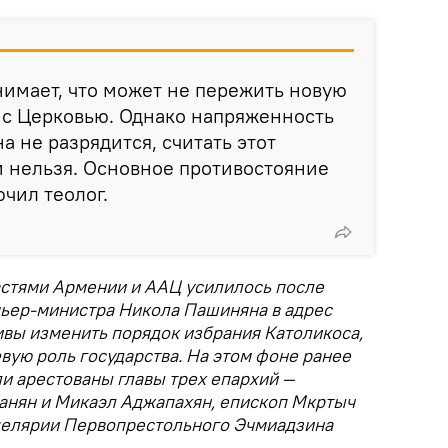
имает, что может не пережить новую
 с Церковью. Однако напряженность
на не разрядится, считать этот
 нельзя. Основное противостояние
ючил теолог.
стями Армении и ААЦ усилилось после
ьер-министра Никола Пашиняна в адрес
ивы изменить порядок избрания Католикоса,
ую роль государства. На этом фоне ранее
и арестованы главы трех епархий —
танян и Микаэл Аджапахян, епископ Мкртыч
нцелярии Первопрестольного Эчмиадзина