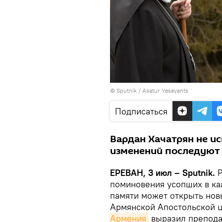
© Sputnik / Asatur Yesayants
Подписаться
Вардан Хачатрян не и
изменений последуют 
ЕРЕВАН, 3 июл – Sputnik.
поминовения усопших в ка
памяти может открыть новы
Армянской Апостольской ц
Армения
выразил препода