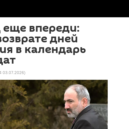
Ц еще впереди:
 возврате дней
ия в календарь
дат
14 03.07.2026
)