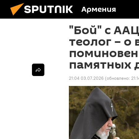
Армения
"Бой" с АА
теолог – о
поминовен
памятных 
21:04 03.07.2026
(обновлено:
21: