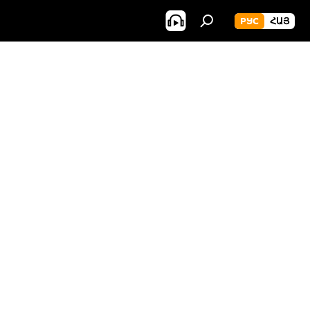
РУС
ՀԱՅ