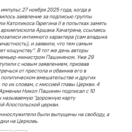
импульс 27 ноября 2025 года, когда в
вилось заявление за подписью группы
и Католикоса Гарегина II в попытках замять
 архиепископа Аршака Хачатряна, ссылаясь
еозаписи интимного характера (сам владыка
частность), и заявили, что тем самым
ет кощунству". В тот же день авторы
премьер-министром Пашиняном. Уже 29
тупили с новым заявлением, призвав
речься от престола и обвинив его в
 политическом вмешательстве и других
по их словам, с миссией главы Церкви. 4
 Армении Никол Пашинян подписал с 10
к называемую "дорожную карту
ой Апостольской церкви.
ннослужители были выпущены на свободу, а
дки на Церковь.