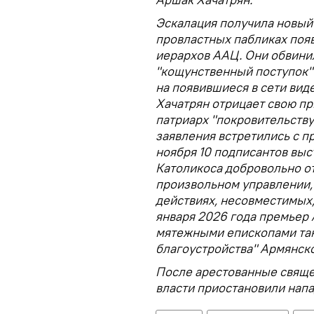
Эскалация получила новый 
провластных пабликах поя
иерархов ААЦ. Они обвинил
"кощунственный поступок"
на появившиеся в сети вид
Хачатрян отрицает свою при
патриарх "покровительству
заявления встретились с 
ноября 10 подписантов выс
Католикоса добровольно от
произвольном управлении,
действиях, несовместимых, 
января 2026 года премьер
мятежными епископами та
благоустройства" Армянск
После арестованные свяще
власти приостановили напа