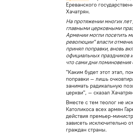
Ереванского государствен
Хачатрян.
На протяжении многих лет
главными церковными праз
Армении могли посетить м
революции" власти отменил
принял поправки, вновь вк
официальных праздников и 
что сами дни поминовения 
"Каким будет этот этап, п
поправки — лишь очковтира
занимать радикальную по
церкви", — сказал Хачатрян
Вместе с тем теолог не ис
Католикоса всех армян Гар
действия премьер-министр
зависеть исключительно о
граждан страны.