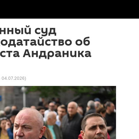
нный суд
одатайство об
еста Андраника
6 04.07.2026
)