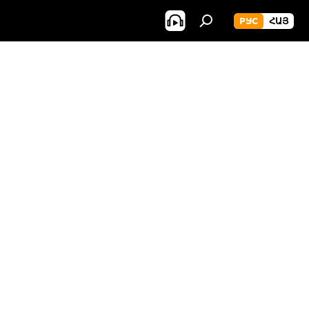
РУС
ՀԱՅ