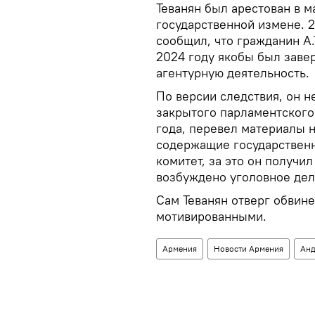
Теванян был арестован в 
государственной измене. 
сообщил, что гражданин А.Т
2024 году якобы был заве
агентурную деятельность.
По версии следствия, он 
закрытого парламентского
года, перевел материалы н
содержащие государственн
комитет, за это он получи
возбуждено уголовное дел
Сам Теванян отверг обвине
мотивированными.
Армения
Новости Армения
Анд