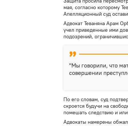
Защита просила пересмотр
мая, согласно которому Те
Апелляционный суд остави
Адвокат Теваняна Арам Орб
учел приведенные ими дов
подозрений, ограничивши
"Мы говорили, что ма
совершении преступле
По его словам, суд подтвер
скроется будучи на свобод
помешать следствию и или
Адвокаты намерены обжало