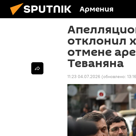
Армения
Апелляцио
отклонил х
отмене ар
Теваняна
11:23 04.07.2026
(обновлено:
13:1