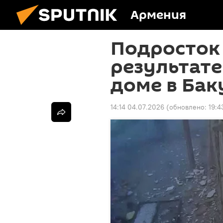
Армения
Подросток 
результате
доме в Бак
14:14 04.07.2026
(обновлено:
19:4