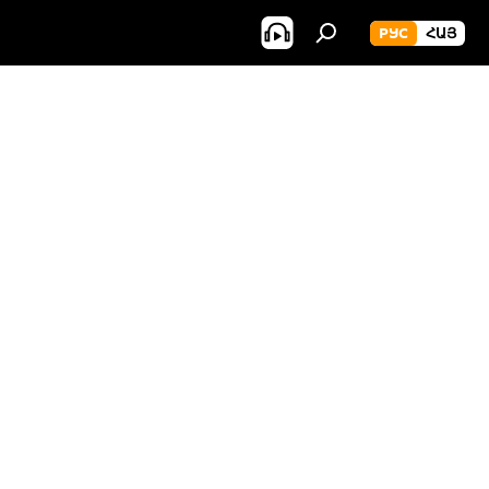
РУС
ՀԱՅ