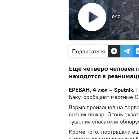
0:17
Воспроизвести
видео
Подписаться
Еще четверо человек п
находятся в реанимац
ЕРЕВАН, 4 июл – Sputnik.
Баку, сообщают местные 
Взрыв произошел на перво
возник пожар. Огонь охват
тушения спасатели обнаруж
Кроме того, пострадали е
с термическими ожогами б