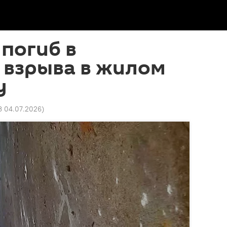
погиб в
 взрыва в жилом
у
3 04.07.2026
)