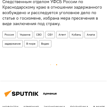
Следственным отделом УФСБ России по
Краснодарскому краю в отношении задержанного
возбуждено и расследуется уголовное дело по
статье о госизмене, избрана мера пресечения в
виде заключения под стражу.
Россия
Украина
СВО
СБУ
Агент
Кубань
Анапа
задержание
В мире
Видео
Армения
НОВОСТИ
АРМЕНИЯ
ЭКОНОМИКА
ПОЛИТИКА
В МИРЕ