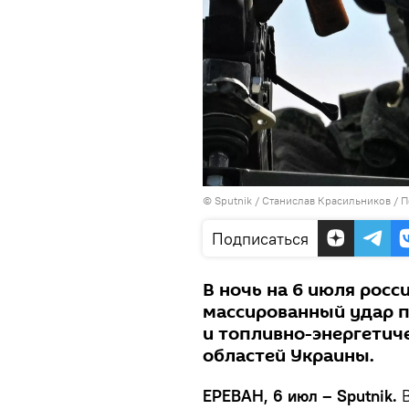
© Sputnik / Станислав Красильников
/
П
Подписаться
В ночь на 6 июля росс
массированный удар 
и топливно-энергетиче
областей Украины.
ЕРЕВАН, 6 июл – Sputnik.
В