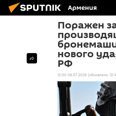
Армения
Поражен за
производя
бронемаши
нового уда
РФ
12:00 06.07.2026
(обновлено:
12: