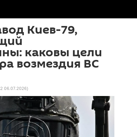
вод Киев-79,
щий
ны: каковы цели
ра возмездия ВС
42 06.07.2026
)