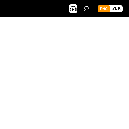
РУС
ՀԱՅ