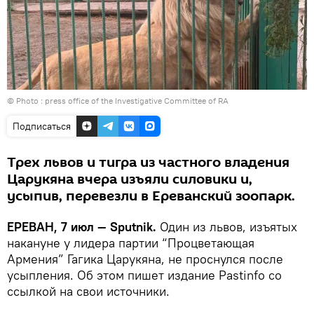
© Photo :
press office of the Investigative Committee of RA
Подписаться
Трех львов и тигра из частного владения
Царукяна вчера изъяли силовики и,
усыпив, перевезли в Ереванский зоопарк.
ЕРЕВАН, 7 июл — Sputnik.
Один из львов, изъятых
накануне у лидера партии “Процветающая
Армения” Гагика Царукяна, не проснулся после
усыпления. Об этом пишет издание Pastinfo со
ссылкой на свои источники.