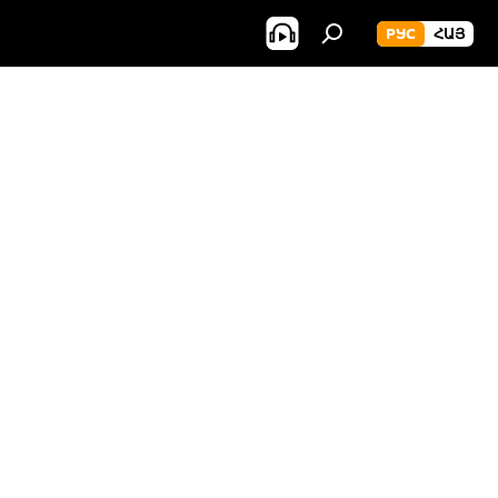
РУС
ՀԱՅ