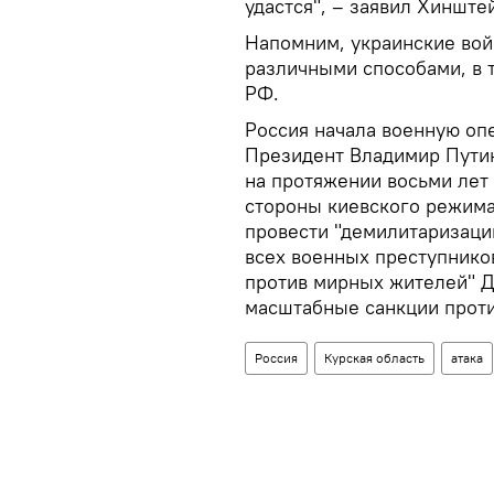
удастся", – заявил Хинште
Напомним, украинские вой
различными способами, в 
РФ.
Россия начала военную оп
Президент Владимир Путин
на протяжении восьми лет
стороны киевского режима"
провести "демилитаризаци
всех военных преступнико
против мирных жителей" Д
масштабные санкции проти
Россия
Курская область
атака