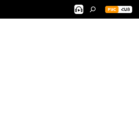
РУС
ՀԱՅ