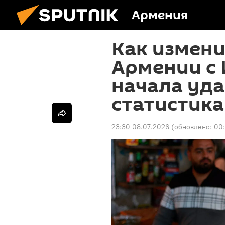
Армения
Как измени
Армении с
начала уд
статистика
23:30 08.07.2026
(обновлено:
00: