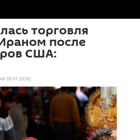
лась торговля
 Ираном после
аров США:
48 09.07.2026
)