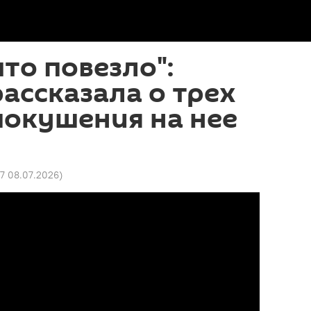
что повезло":
ассказала о трех
покушения на нее
07 08.07.2026
)