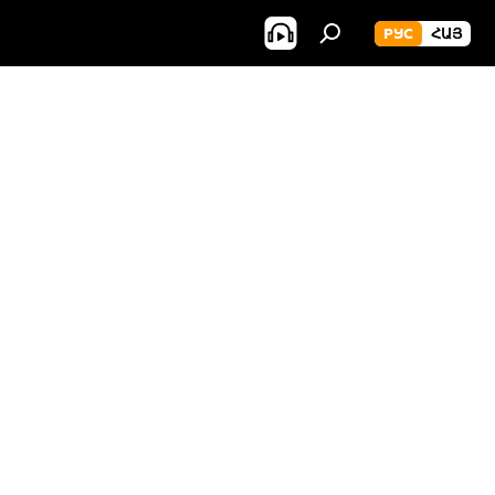
РУС
ՀԱՅ