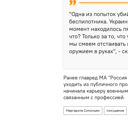
"Одна из попыток уби
беспилотника. Украинц
момент находилось пя
что? Только за то, что 
мы смеем отстаивать 
оружием в руках", - ск
Ранее главред МА "Россия 
уходить из публичного про
начинала карьеру военным
связанным с профессией.
Маргарита Симоньян
покушение