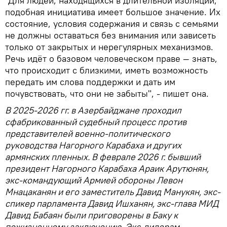
"Для людей, находящихся в длительной изоляции,
подобная инициатива имеет большое значение. Их
состояние, условия содержания и связь с семьями
не должны оставаться без внимания или зависеть
только от закрытых и нерегулярных механизмов.
Речь идёт о базовом человеческом праве — знать,
что происходит с близкими, иметь возможность
передать им слова поддержки и дать им
почувствовать, что они не забыты", - пишет она.
В 2025-2026 гг. в Азербайджане проходил
сфабрикованный судебный процесс против
представителей военно-политического
руководства Нагорного Карабаха и других
армянских пленных. В феврале 2026 г. бывший
президент Нагорного Карабаха Араик Арутюнян,
экс-командующий Армией обороны Левон
Мнацаканян и его заместитель Давид Манукян, экс-
спикер парламента Давид Ишханян, экс-глава МИД
Давид Бабаян были приговорены в Баку к
пожизненному заключению. Экс-лидерам