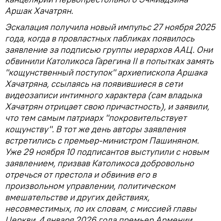
Аршак Хачатрян.
Эскалация получила новый импульс 27 ноября 2025
года, когда в провластных пабликах появилось
заявление за подписью группы иерархов ААЦ. Они
обвинили Католикоса Гарегина II в попытках замять
"кощунственный поступок" архиепископа Аршака
Хачатряна, ссылаясь на появившиеся в сети
видеозаписи интимного характера (сам владыка
Хачатрян отрицает свою причастность), и заявили,
что тем самым патриарх "покровительствует
кощунству". В тот же день авторы заявления
встретились с премьер-министром Пашиняном.
Уже 29 ноября 10 подписантов выступили с новым
заявлением, призвав Католикоса добровольно
отречься от престола и обвинив его в
произвольном управлении, политическом
вмешательстве и других действиях,
несовместимых, по их словам, с миссией главы
Церкви. 4 января 2026 года премьер Армении