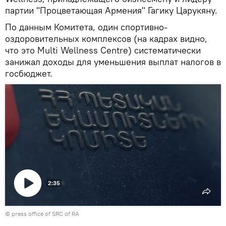
партии "Процветающая Армения" Гагику Царукяну.
По данным Комитета, один спортивно-
оздоровительных комплексов (на кадрах видно,
что это Multi Wellness Centre) систематически
занижал доходы для уменьшения выплат налогов в
госбюджет.
2:35
Воспроизвести
© press office of SRC of RA
видео