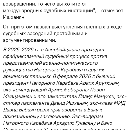
возвращении, то чего вы хотите от
международных судебных инстанций", - отмечает
Ишханян.
Он при этом назвал выступления пленных в ходе
судебных заседаний достойными и
аргументированными.
В 2025-2026 гг. в Азербайджане проходил
сфабрикованный судебный процесс против
представителей военно-политического
руководства Нагорного Карабаха и других
армянских пленных. В феврале 2026 г. бывший
президент Нагорного Карабаха Араик Арутюнян,
экс-командующий Армией обороны Левон
Мнацаканян и его заместитель Давид Манукян, экс-
спикер парламента Давид Ишханян, экс-глава МИД
Давид Бабаян были приговорены в Баку к
пожизненному заключению. Экс-лидерам
Нагорного Карабаха Аркадию Гукасяну и Бако
Саакяну дали по 20 лет лишения свободы в связи с