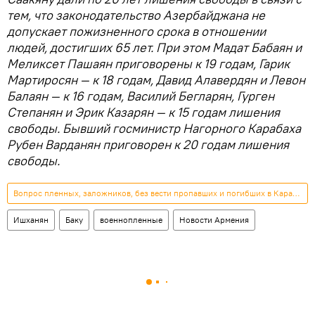
тем, что законодательство Азербайджана не
допускает пожизненного срока в отношении
людей, достигших 65 лет. При этом Мадат Бабаян и
Меликсет Пашаян приговорены к 19 годам, Гарик
Мартиросян — к 18 годам, Давид Алавердян и Левон
Балаян — к 16 годам, Василий Бегларян, Гурген
Степанян и Эрик Казарян — к 15 годам лишения
свободы. Бывший госминистр Нагорного Карабаха
Рубен Варданян приговорен к 20 годам лишения
свободы.
Вопрос пленных, заложников, без вести пропавших и погибших в Карабахе
Ишханян
Баку
военнопленные
Новости Армения