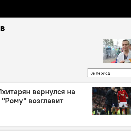
в
За период
Мхитарян вернулся на
 "Рому" возглавит