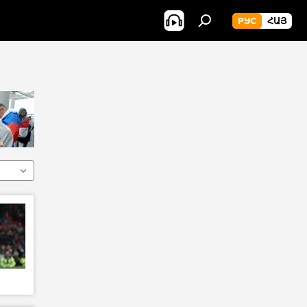
РУС
ՀԱՅ