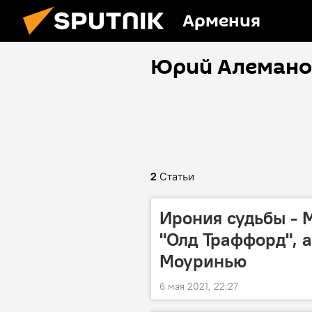
Армения
Юрий Алемано
2
Статьи
Ирония судьбы - 
"Олд Траффорд", а
Моуринью
6 мая 2021, 22:27