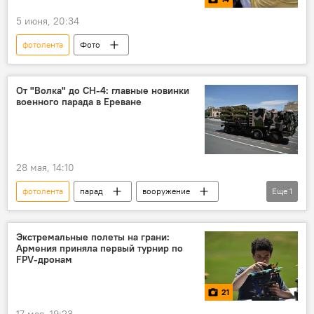
5 июня, 20:34
фотолента
Фото
От "Волка" до CH-4: главные новинки
военного парада в Ереване
28 мая, 14:10
фотолента
парад
вооружение
Еще
1
Фото
Экстремальные полеты на грани:
Армения приняла первый турнир по
FPV-дронам
21
17 мая, 19:23