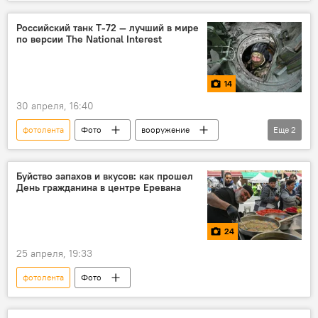
Российский танк Т-72 — лучший в мире
по версии The National Interest
14
30 апреля, 16:40
фотолента
Фото
вооружение
Еще
2
танки
танки Т-72Б
Буйство запахов и вкусов: как прошел
День гражданина в центре Еревана
24
25 апреля, 19:33
фотолента
Фото