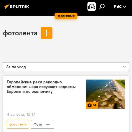
РУС
Армения
фотолента
За период
Европейские реки рекордно
обмелели: жара иссушает водоемы
Европы и ее экономику
14
4 августа, 13:17
фотолента
Фото