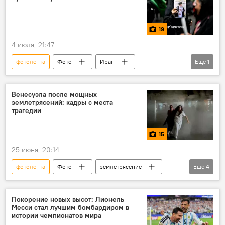
19
4 июля, 21:47
фотолента
Фото
Иран
Еще
1
Али Хаменеи
Венесуэла после мощных
землетрясений: кадры с места
трагедии
15
25 июня, 20:14
фотолента
Фото
землетрясение
Еще
4
Венесуэла
Общество
новости
мир
Покорение новых высот: Лионель
Месси стал лучшим бомбардиром в
истории чемпионатов мира