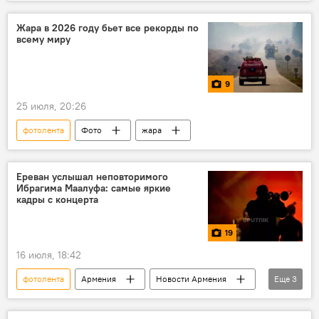
Жара в 2026 году бьет все рекорды по
всему миру
9
25 июля, 20:26
фотолента
Фото
жара
Ереван услышал неповторимого
Ибрагима Маалуфа: самые яркие
кадры с концерта
19
16 июля, 18:42
фотолента
Армения
Новости Армения
Еще
3
Общество
Культура
Фото