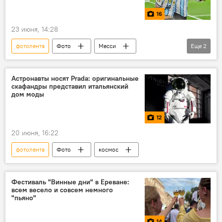
16
23 июня, 14:28
фотолента
Фото
Месси
Еще
2
Лионель Месси
футбол
Астронавты носят Prada: оригинальные
скафандры представил итальянский
дом моды
12
20 июня, 16:22
фотолента
Фото
космос
Фестиваль "Винные дни" в Ереване:
всем весело и совсем немного
"пьяно"
14