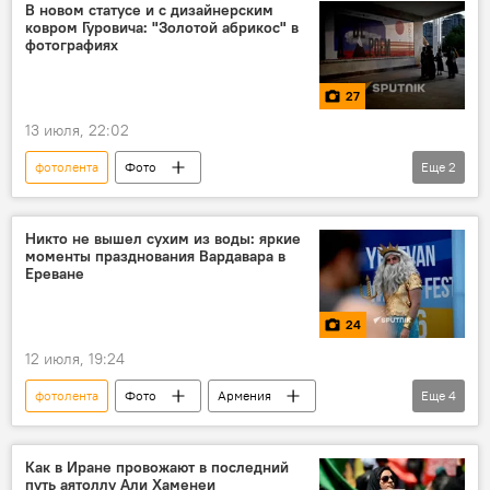
В новом статусе и с дизайнерским
ковром Гуровича: "Золотой абрикос" в
фотографиях
27
13 июля, 22:02
фотолента
Фото
Еще
2
фестиваль "Золотой абрикос"
кино
Никто не вышел сухим из воды: яркие
моменты празднования Вардавара в
Ереване
24
12 июля, 19:24
фотолента
Фото
Армения
Еще
4
Новости Армения
Общество
Вардавар
Ереван
Как в Иране провожают в последний
путь аятоллу Али Хаменеи