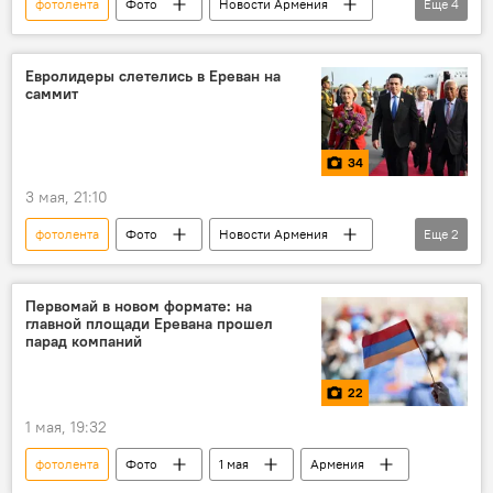
фотолента
Фото
Новости Армения
Еще
4
Армения
Бессмертный Полк
Ереван
шествие
Евролидеры слетелись в Ереван на
саммит
34
3 мая, 21:10
фотолента
Фото
Новости Армения
Еще
2
ЕС
Политика
Первомай в новом формате: на
главной площади Еревана прошел
парад компаний
22
1 мая, 19:32
фотолента
Фото
1 мая
Армения