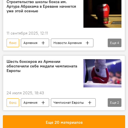
Строительство школы бокса им.
Артура Абрахама в Ереване начнется
уже этой осенью
11 сентября 2025, 12:11
бокс
Армения
Новости Армения
Еще
4
Общество
строительство
школа
Ереван
Шесть боксеров из Армении
обеспечили себе медали чемпионата
Европы
24 июля 2025, 18:43
бокс
Армения
Чемпионат Европы
Еще
2
Спорт
Новости Армения
Еще 20 материалов