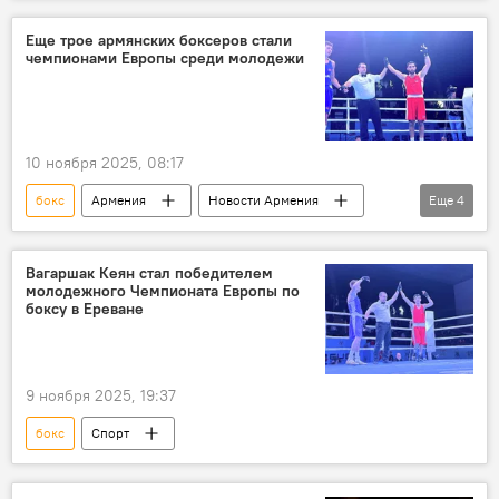
Спорт
Новости Армения
Еще трое армянских боксеров стали
чемпионами Европы среди молодежи
10 ноября 2025, 08:17
бокс
Армения
Новости Армения
Еще
4
Спорт
Общество
чемпион
Европа
Вагаршак Кеян стал победителем
молодежного Чемпионата Европы по
боксу в Ереване
9 ноября 2025, 19:37
бокс
Спорт