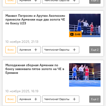
бокс
Армения
Чемпионат Европы
Еще
2
Спорт
Новости Армения
Манвел Петросян и Арутюн Акопкохян
принесли Армении еще два золота ЧЕ
по боксу U23
0:46
10 ноября 2025, 21:13
бокс
Армения
Чемпионат Европы
Еще
2
Спорт
Новости Армения
Молодежная сборная Армении по
боксу завоевала пятое золото на ЧЕ в
Ереване
10 ноября 2025, 16:19
бокс
Армения
Чемпионат Европы
Еще
2