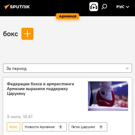
РУС
Армения
бокс
За период
Федерации бокса и армрестлинга
Армении выразили поддержку
Царукяну
9 июля, 18:47
бокс
Новости Армения
Гагик Царукян