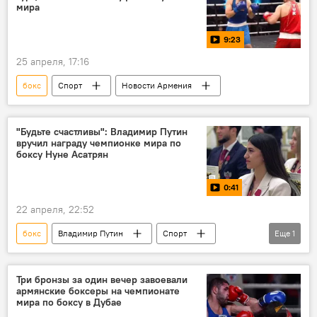
мира
9:23
25 апреля, 17:16
бокс
Спорт
Новости Армения
"Будьте счастливы": Владимир Путин
вручил награду чемпионке мира по
боксу Нуне Асатрян
0:41
22 апреля, 22:52
бокс
Владимир Путин
Спорт
Еще
1
Видео
Три бронзы за один вечер завоевали
армянские боксеры на чемпионате
мира по боксу в Дубае