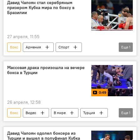
Давид Чалоян стал серебряным
призером Кубка мира по боксу в
Бразилии
27 апреля, 11:55
бокс
Армения
Спорт
Еще
1
Новости Армения
Массовая драка произошла на вечере
бокса в Турции
0:49
26 апреля, 12:58
бокс
Видео
В мире
Турция
Еще
1
драка
Давид Чалоян одолел боксера из
Турции и вышел в полуфинал Кубка