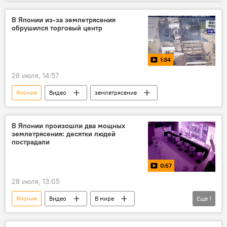
жертвы
В Японии из-за землетрясения
обрушился торговый центр
1:34
28 июля, 14:57
Япония
Видео
землетрясение
В Японии произошли два мощных
землетрясения: десятки людей
пострадали
0:57
28 июля, 13:05
Япония
Видео
В мире
Еще
1
землетрясение