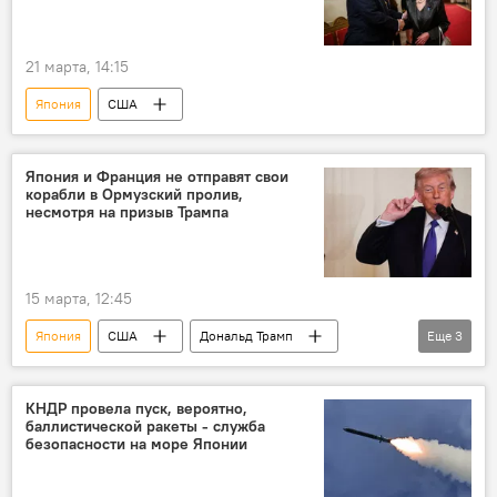
21 марта, 14:15
Япония
США
Япония и Франция не отправят свои
корабли в Ормузский пролив,
несмотря на призыв Трампа
15 марта, 12:45
Япония
США
Дональд Трамп
Еще
3
Франция
Ормузский пролив
В мире
КНДР провела пуск, вероятно,
баллистической ракеты - служба
безопасности на море Японии