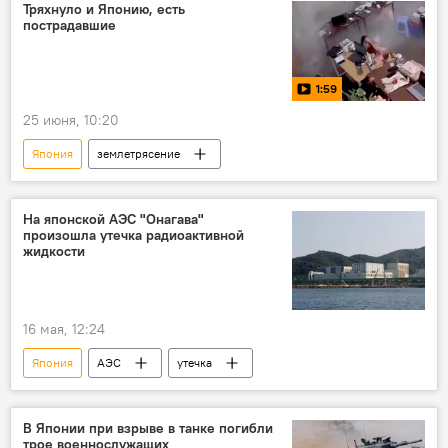
Тряхнуло и Японию, есть
пострадавшие
1:59
25 июня, 10:20
Япония
землетрясение
На японской АЭС "Онагава"
произошла утечка радиоактивной
жидкости
16 мая, 12:24
Япония
АЭС
утечка
В Японии при взрыве в танке погибли
трое военнослужащих